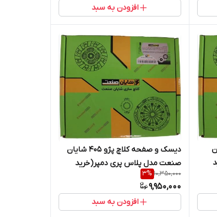
افزودن به سبد
ن
دیسک و صفحه کلاچ پژو 405 شایان
د
صنعت مدل پلاس پری دمپر(خرید
3
%
10,350,000
مستقیم از پخش کننده )
9,950,000
افزودن به سبد