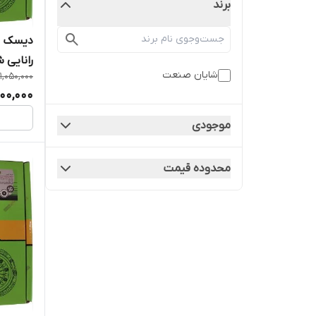
برند
رانایی 
شایان صنعت
11,050,000
دمپر (خ
600,000
موجودی
محدوده قیمت