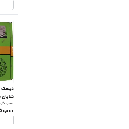
شایان 
10,200,000
950,000