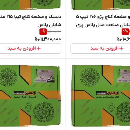
دیسک و صفحه کلاچ پژو 206 تیپ 5
دیسک و صفحه کلاچ تیب
شایان صنعت مدل پلاس پری
شایان پلاس
2
%
11,600,000
4
%
رید مستقیم از پخش کننده)
11,300,000
10,
افزودن به سبد
افزودن به سبد