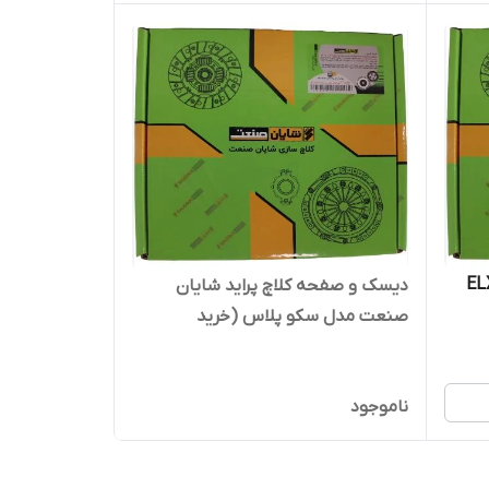
فحه کلاچ پژو پارس ELX
دیسک و صفحه کلاچ پراید شایان
صنعت مدل سکو پلاس (خرید
ه)
مستقیم از پخش کننده)
ناموجود