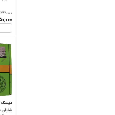
پخش کن
0,348,000
950,000
شایان 