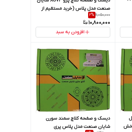
دیسک و صفحه کلاچ پژو XU7P شایان
صنعت مدل پلاس (خرید مستقیم از
2
%
11,050,000
پخش کننده)
10,800,000
افزودن به سبد
ا 200 مدل
دیسک و صفحه کلاچ سمند سورن
پخش
شایان صنعت مدل پلاس پری