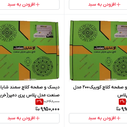
افزودن به سبد
افزودن به سبد
دیسک و صفحه کلاچ کوییک 200 مدل
دیسک و صفحه کلاچ سمند شایا
پلاس
صنعت مدل پلاس پری دمپر(خری
3
%
10,348,000
2
%
مستقیم از پخش کننده)
9,950,000
9,
افزودن به سبد
افزودن به سبد