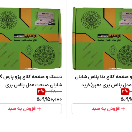
صفحه کلاچ دنا پلاس شایان
دیسک و ص
دل پلاس پری دمپر(خرید
شایان صنعت مدل پلاس پری
3
%
10,348,000
3
%
1
 از پخش کننده)
دمپر(خرید مستقیم از پخش کنند
9,950,000
9,
افزودن به سبد
افزودن به سبد