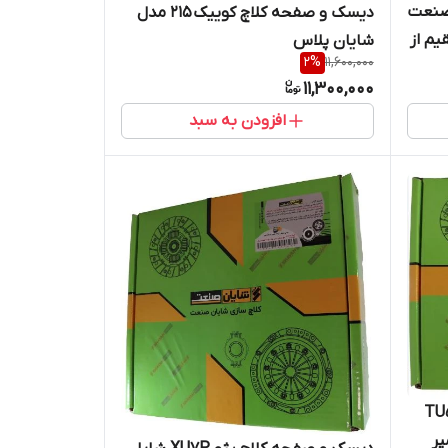
 صنعت
دیسک و صفحه کلاچ کوییک 215 مدل
یم از
شایان پلاس
2
%
11,600,000
11,300,000
افزودن به سبد
صفحه کلاچ پژو پارس TU5
ر