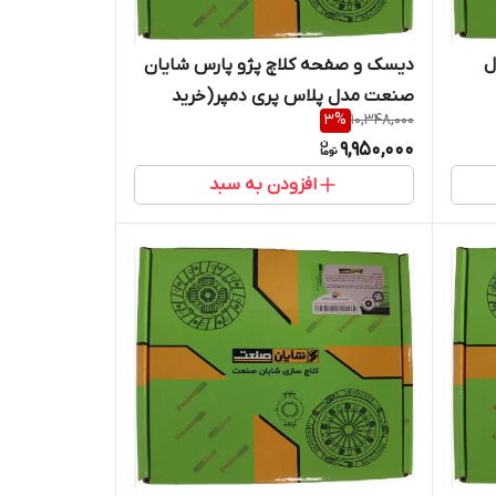
ا 215 مدل
دیسک و صفحه کلاچ پژو پارس شایان
صنعت مدل پلاس پری دمپر(خرید
3
%
10,348,000
مستقیم از پخش کننده)
9,950,000
افزودن به سبد