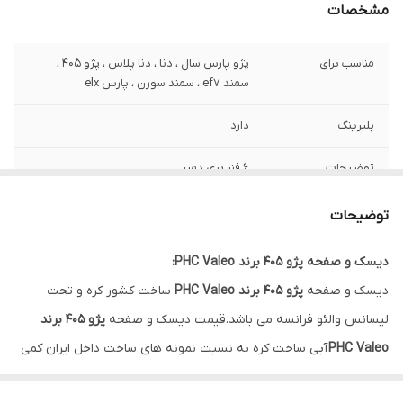
مشخصات
مناسب برای
پژو پارس سال ، دنا ، دنا پلاس ، پژو 405 ،
سمند ef7 ، سمند سورن ، پارس elx
بلبرینگ
دارد
توضیحات
6 فنر پری دمپر
گارانتی
ضمانت سلامت کالا + 7 روزه تعویض در صورت
توضیحات
خرابی
دیسک و صفحه پژو 405 برند PHC Valeo:
کشور سازنده
Phc Valeo کره جنوبی
دیسک و صفحه
پژو 405 برند PHC Valeo
ساخت کشور کره و تحت
لیسانس والئو فرانسه می باشد.قیمت دیسک و صفحه
پژو 405 برند
PHC Valeo
آبی ساخت کره به نسبت نمونه های ساخت داخل ایران کمی
بالاتر است ولی کیفیت بالاتری نیز دارد و همین امر باعث محبوبیت این