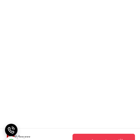
حک ساخت کره بر روی دیسک و صفحه
حک phc valeo بر روی بلبرینگ و دیسک و صفحه
خرید از مکان های معتبر و درخواست ضمانت اصالت
قیمت دیسک و صفحه
پژو 405 برند PHC Valeo
آبی با توجه به کیفیت
و همچنین خرید مستقیم از تولید کننده بسیار مقرون به صرفه تر از
بازار و دیگر دیسک و صفحه برندهای مختلف می باشد.
12,900,000
2
%