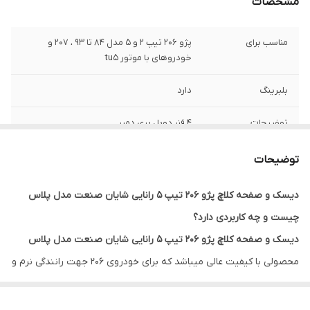
مشخصات
مناسب برای
پژو 206 تیپ 2 و 5 مدل 84 تا 93 ، 207 و
خودروهای با موتور tu5
بلبرینگ
دارد
توضیحات
4 فنر دوبل پری دمپر
کشور سازنده
ایران تحت لیسانس لوک آلمان
توضیحات
گارانتی
ضمانت سلامت کالا + 7 روز گارانتی تعویض
دیسک و صفحه کلاچ پژو 206 تیپ 5 رانایی شایان صنعت مدل پلاس
چیست و چه کاربردی دارد؟
دیسک و صفحه کلاچ پژو 206 تیپ 5 رانایی شایان صنعت مدل پلاس
محصولی با کیفیت عالی میباشد که برای خودروی 206 جهت رانندگی نرم و
روان و عملکردی فوق العاده تولید شده است. در تولید این کیت کلاچ از
مواد اولیه مرغوب و باکیفیت استفاده شده و با بهره مندی از تکنولوژی