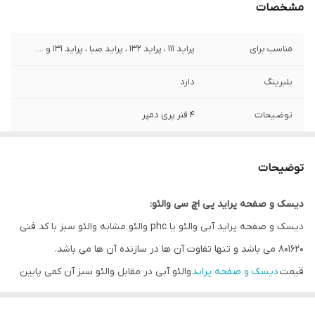
مشخصات
مناسب برای
پراید 111 ، پراید 132 ، پراید صبا ، پراید 131 و ....
بلبرینگ
دارد
توضیحات
4 فنر پری دمپر
گارانتی
اصالت کالا + سلامت فیزیکی کالا
توضیحات
دیسک و صفحه پراید پی اچ سی والئو:
دیسک و صفحه پراید آبی والئو یا phc والئو مشابه والئو سبز با کد فنی
801620 می باشد و تنها تفاوت آن ها در سازنده آن ها می باشد.
قیمت
دیسک و صفحه پراید
والئو آبی در مقابل والئو سبز آن کمی پایین
تر می باشد و کیفیت آن نیز کمتر می باشد.