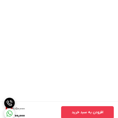
9,150,000
6
%
افزودن به سبد خرید
8,600,000