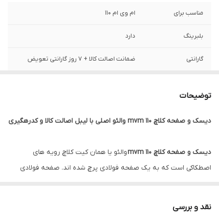
مناسب برای
ام وی ام 110
بلبرینگ
دارد
گارانتی
ضمانت اصالت کالا + 7 روز گارانتی تعویض
توضیحات
دیسک و صفحه کلاچ mvm 110 والئو اصلی با لیبل اصالت کالا و کدرهگیری
دیسک و صفحه کلاچ mvm 110
والئو یا همان کیت کلاچ رویه های
اصطکاکی است که به یک صفحه فولادی پرچ شده اند. صفحه فولادی
حرکت دورانی را به وسیله فنرهای پیچشی به صفحه داخلی منتقل می
کند.قیمت
دیسک و صفحه کلاچ mvm 110
والئو بسته به نوع و مدل آن
نقد و بررسی
متغیر است.