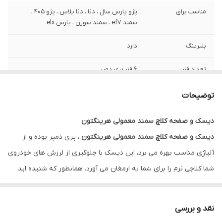
مناسب برای
پژو پارس سال ، دنا ، دنا پلاس ، پژو 405 ،
سمند ef7 ، سمند سورن ، پارس elx
بلبرینگ
دارد
تعداد فنر
6 فنر پری دمپر
گارانتی
ضمانت سلامت کالا + 7 روزه تعویض در صورت
توضیحات
خرابی
دیسک و صفحه کلاچ سمند معمولی هرینگتون
دیسک و صفحه کلاچ سمند معمولی هرینگتون
، پری دمپر بوده و از
آلیاژی مناسب بهره می برد، این دیسک با جلوگیری از لرزش های خودروی
شما کلاچی نرم را برای شما به ارمغان می آورد. همانطور که شنیده اید
صفحه کلاچ های هرینگتون دارای آرم شرکت والئو هستند که دلیل آن
تولید لنت روی کلاچ توسط این شرکت می باشد.
نقد و بررسی
پری دمپر چیست ؟