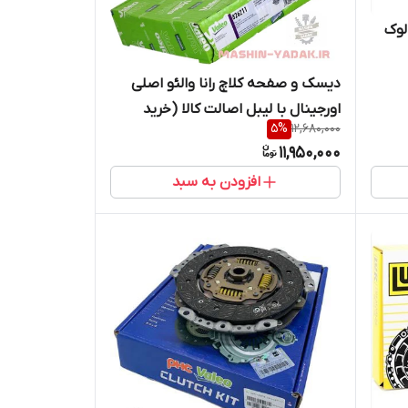
 و صفحه کلاچ سمند EF7 لوک
دیسک و صفحه کلاچ رانا والئو اصلی
اورجینال با لیبل اصالت کالا (خرید
5
%
12,680,000
مستقیم از واردکننده)
11,950,000
افزودن به سبد