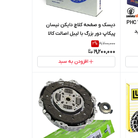
پراید PHC Valeo
دیسک و صفحه کلاچ دایکن نیسان
د
پیکاپ دور بزرگ با لیبل اصالت کالا
(خرید مستقیم از واردکننده)
2
%
19,700,000
19,200,000
افزودن به سبد