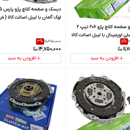
دیسک و 
لوک آلمان با لیبل اصالت کالا (خر
مستقیم از واردکننده)
دیسک و صفحه کلاچ پژو 206 تیپ 2
لی اورجینال با لیبل اصالت کالا
3
%
15,350,000
5
%
1
ستقیم از واردکننده)
14,750,000
11,
افزودن به سبد
افزودن به سبد