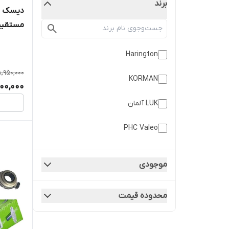
برند
دیسک و 
مستقیم 
Harington
8,950,000
KORMAN
600,000
LUK آلمان
PHC Valeo
آلستر
موجودی
پارس کلاچ
محدوده قیمت
دایکن
شایان صنعت