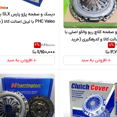
دیسک و صفح
PHC Valeo با لیبل اصالت کالا 
مستقیم از واردکننده)
صفحه کلاچ ریو والئو اصلی با
الت کالا و کدرهگیری (خرید
4
%
12,450,000
5
%
1
از واردکننده)
11,950,000
12,
افزودن به سبد
افزودن به سبد