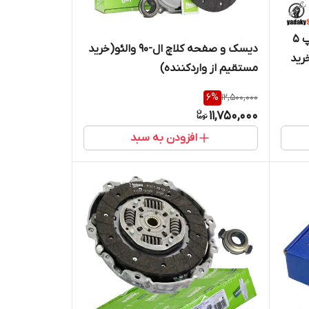
دیسک و صفحه کلاچ پژو 207 تیپ 5
دیسک و صفحه کلاچ ال-90 والئو(خرید
(خرید
مستقیم از واردکننده)
6
%
12,500,000
11,750,000
افزودن به سبد