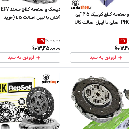
دیسک
دیسک و صفحه کلاچ کوییک 215 آبی
آلمان با لیبل اصالت کالا (خرید
PHC Valeo اصلی با لیبل اصالت کالا
مستقیم از واردکننده)
ستقیم از واردکننده)
3
%
14,000,000
3
%
1
13,450,000
12,
افزودن به سبد
افزودن به سبد