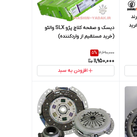
ه پژو پارس SLX برند
(خرید
دیسک و صفحه کلاچ پژو SLX والئو
(خرید مستقیم از واردکننده)
5
%
12,690,000
11,950,000
افزودن به سبد