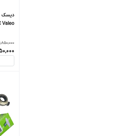
(خرید م
2,850,000
350,000