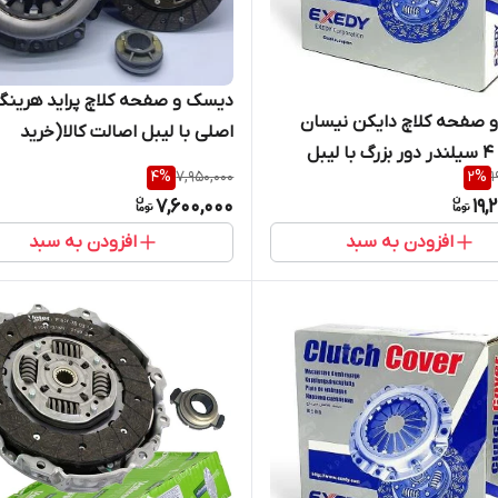
دیسک و صفحه کلاچ پراید هرینگ
 صفحه کلاچ دایکن نیسان
اصلی با لیبل اصالت کالا(خرید
پاترولی 4 سیلندر دور بزرگ با لیبل
مستقیم از واردکننده)
4
%
7,950,000
2
%
1
الا (خرید مستقیم از
7,600,000
19,
ده)
افزودن به سبد
افزودن به سبد