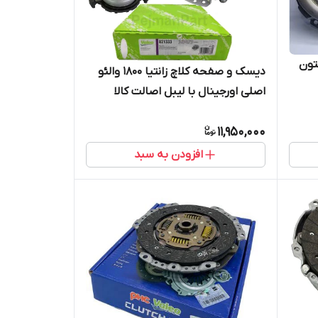
تون
دیسک و صفحه کلاچ زانتیا 1800 والئو
اصلی اورجینال با لیبل اصالت کالا
(خرید مستقیم از واردکننده)
11,950,000
افزودن به سبد