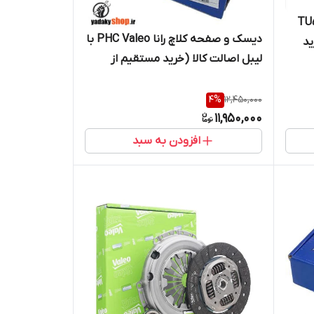
صفحه کلاچ پژو پارس TU5
دیسک و صفحه کلاچ رانا PHC Valeo با
ید
لیبل اصالت کالا (خرید مستقیم از
واردکننده)
4
%
12,450,000
11,950,000
افزودن به سبد