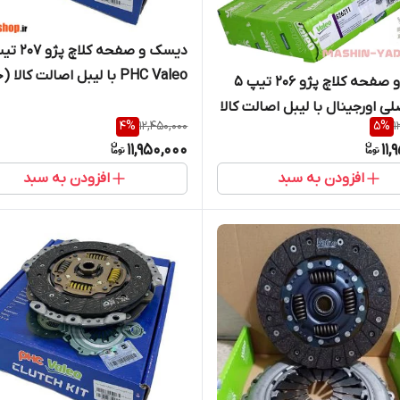
PHC Valeo با لیبل اصالت کالا 
دیسک و صفحه کلاچ پژو 206 تیپ 5
مستقیم از واردکننده)
لی اورجینال با لیبل اصالت کالا
4
%
12,450,000
5
%
1
ستقیم از واردکننده)
11,950,000
11,
افزودن به سبد
افزودن به سبد