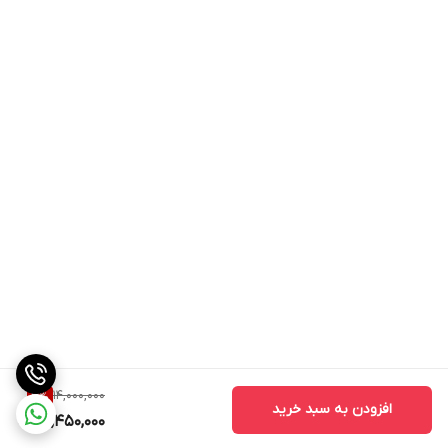
دیگه همچون والئو و PHC دارد.
مزایای دیسک و صفحه دنا پلاس:
قیمت مناسب
کیفیت بالا
طول عمر زیاد
نرمی بیشتر کلاچ
عدم لرزش هنگام حرکت
14,000,000
3
%
افزودن به سبد خرید
13,450,000