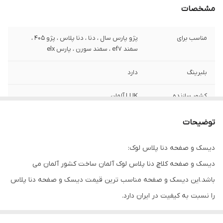
مشخصات
مناسب برای
پژو پارس سال ، دنا ، دنا پلاس ، پژو 405 ،
سمند ef7 ، سمند سورن ، پارس elx
بلبرینگ
دارد
کشور سازنده
LUK آلمان
توضیحات
4 فنر پری دمپر
توضیحات
گارانتی
ضمانت سلامت کالا + 7 روزه تعویض در صورت
دیسک و صفحه دنا پلاس لوک:
خرابی
دیسک و صفحه کلاچ دنا پلاس لوک آلمان ساخت کشور آلمان می
باشد.این دیسک و صفحه مناسب ترین قیمت دیسک و صفحه دنا پلاس
را نسبت به کیفیت در ایران دارد.
کیفیت آلمانی و کیفیت ساخت آن بسیار بالاست و همین امر سبب