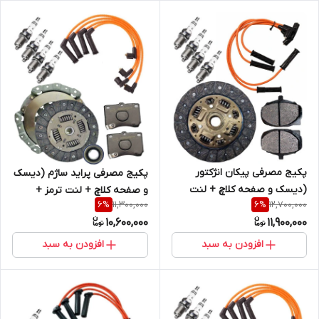
پکیج مصرفی پیکان انژکتور
پکیج مصرفی پراید ساژم (دیسک
(دیسک و صفحه کلاچ + لنت
و صفحه کلاچ + لنت ترمز +
11,300,000
12,700,000
6
%
6
%
ترمز + وایرشمع تقویتی + شمع )
وایرشمع تقویتی + شمع )
10,600,000
11,900,000
افزودن به سبد
افزودن به سبد