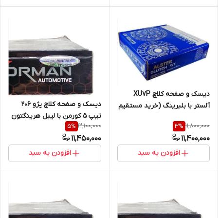
دیسک و صفحه کلاچ XU7P
دیسک و صفحه کلاچ پژو 206
آلستر با بلبرینگ (خرید مستقیم
تیپ 5 کورمن با لیبل هرینگتون
از پخش کننده)
12,100,000
11,800,000
5
%
3
%
(خرید مستقیم از واردکننده)
11,450,000
11,400,000
افزودن به سبد
افزودن به سبد