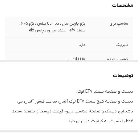
مشخصات
مناسب برای
پژو پارس سال ، دنا ، دنا پلاس ، پژو 405 ،
سمند ef7 ، سمند سورن ، پارس elx
بلبرینگ
دارد
کشور سازنده
LUK آلمان
توضیحات
4 فنر پری دمپر
توضیحات
گارانتی
ضمانت سلامت کالا + 7 روزه تعویض در صورت
دیسک و صفحه سمند EF7 لوک:
خرابی
دیسک و صفحه کلاچ سمند EF7 لوک آلمان ساخت کشور آلمان می
باشد.این دیسک و صفحه مناسب ترین قیمت دیسک و صفحه سمند
EF7 را نسبت به کیفیت در ایران دارد.
کیفیت آلمانی و کیفیت ساخت آن بسیار بالاست و همین امر سبب