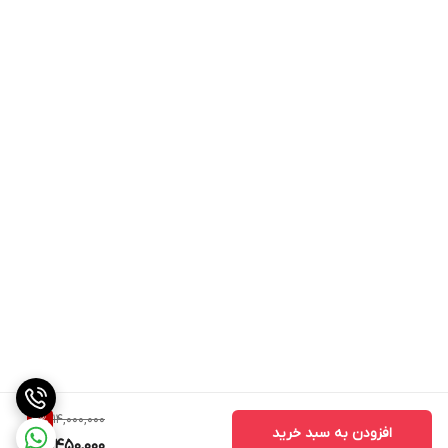
دیگه همچون والئو و PHC دارد.
مزایای دیسک و صفحه دنا :
قیمت مناسب
کیفیت بالا
طول عمر زیاد
نرمی بیشتر کلاچ
عدم لرزش هنگام حرکت
14,000,000
3
%
افزودن به سبد خرید
13,450,000