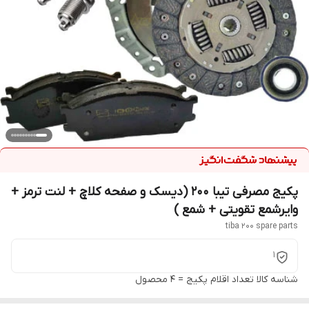
پکیج مصرفی تیبا 200 (دیسک و صفحه کلاچ + لنت ترمز +
وایرشمع تقویتی + شمع )
tiba 200 spare parts
1
شناسه کالا
تعداد اقلام پکیج = 4 محصول