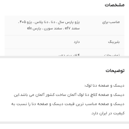
مشخصات
مناسب برای
پژو پارس سال ، دنا ، دنا پلاس ، پژو 405 ،
سمند ef7 ، سمند سورن ، پارس elx
بلبرینگ
دارد
توضیحات
4 فنر پری دمپر
کشور سازنده
LUK آلمان
توضیحات
گارانتی
ضمانت سلامت کالا + 7 روزه تعویض در صورت
دیسک و صفحه دنا لوک:
خرابی
دیسک و صفحه کلاچ دنا لوک آلمان ساخت کشور آلمان می باشد.این
دیسک و صفحه مناسب ترین قیمت دیسک و صفحه دنا را نسبت به
کیفیت در ایران دارد.
کیفیت آلمانی و کیفیت ساخت آن بسیار بالاست و همین امر سبب