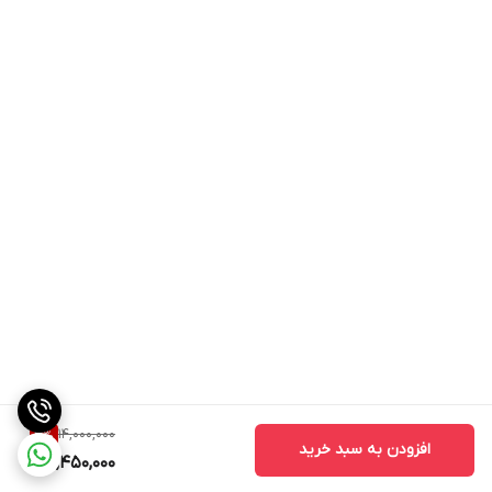
دیگه همچون والئو و PHC دارد.
مزایای دیسک و صفحه دنا :
قیمت مناسب
کیفیت بالا
طول عمر زیاد
نرمی بیشتر کلاچ
عدم لرزش هنگام حرکت
14,000,000
3
%
افزودن به سبد خرید
13,450,000