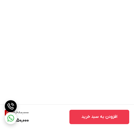
دارای کارتن سبز به همراه آرم و لوگو کارخانه والئو ( valeo)
دارای هولوگرام اورجینال( تنها تامین کننده و وارد کننده اصلی در
خاورمیانه)
خرید از مکان های معتبر و درخواست ضمانت اصالت
12,680,000
5
%
افزودن به سبد خرید
11,950,000