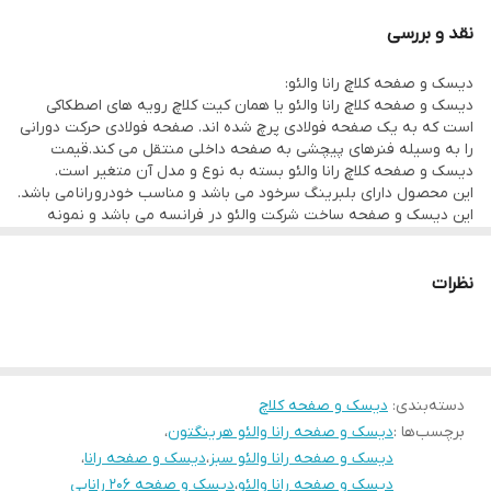
این محصول دارای بلبرینگ سرخود می باشد و مناسب خودرو رانا می باشد.
نقد و بررسی
این دیسک و صفحه ساخت شرکت والئو در فرانسه می باشد و نمونه
دیسک و صفحه کلاچ رانا والئو:
اصلی آن می باشد.
دیسک و صفحه کلاچ رانا والئو یا همان کیت کلاچ رویه های اصطکاکی
است که به یک صفحه فولادی پرچ شده اند. صفحه فولادی حرکت دورانی
را به وسیله فنرهای پیچشی به صفحه داخلی منتقل می کند.قیمت
دیسک و صفحه کلاچ رانا والئو بسته به نوع و مدل آن متغیر است.
این محصول دارای بلبرینگ سرخود می باشد و مناسب خودرو رانا می باشد.
این دیسک و صفحه ساخت شرکت والئو در فرانسه می باشد و نمونه
اصلی آن می باشد.
نظرات
دسته‌بندی
:
دیسک و صفحه کلاچ
درباره شرکت والئو (valeo):
برچسب‌ها :
دیسک و صفحه رانا والئو هرینگتون
،
شرکت والئو
در سال ۱۹۲۳ با نام The Société Anonyme Française du
دیسک و صفحه رانا والئو سبز
،
دیسک و صفحه رانا
،
دیسک و صفحه رانا والئو
،
دیسک و صفحه 206 رانایی
Ferodo در سنت کوئین، حوالی پاریس تاسیس گشت. در سال‌های