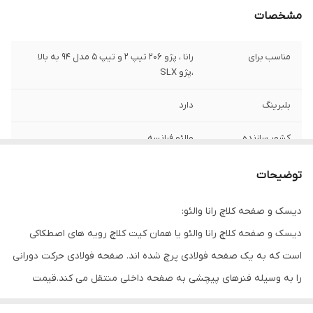
مشخصات
مناسب برای
رانا ، پژو 206 تیپ 2 و تیپ 5 مدل 94 به بالا
،پژو SLX
بلبرینگ
دارد
کشور سازنده
والئو فرانسه
توضیحات
4 فنر دوبل پری دمپر
توضیحات
گارانتی
ضمانت اصالت کالا + 7 روز گارانتی تعویض
دیسک و صفحه کلاچ رانا والئو:
دیسک و صفحه کلاچ رانا والئو یا همان کیت کلاچ رویه های اصطکاکی
است که به یک صفحه فولادی پرچ شده اند. صفحه فولادی حرکت دورانی
را به وسیله فنرهای پیچشی به صفحه داخلی منتقل می کند.قیمت
دیسک و صفحه کلاچ رانا والئو بسته به نوع و مدل آن متغیر است.