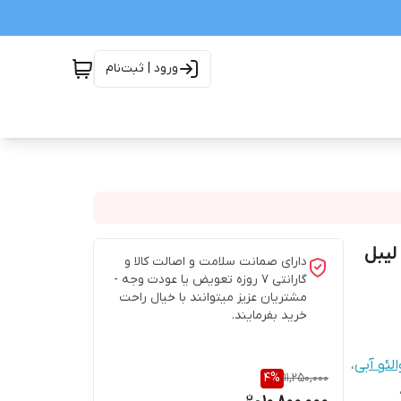
ورود | ثبت‌نام
PHC Val اصلی با لیبل
دارای صمانت سلامت و اصالت کالا و
گارانتی 7 روزه تعویض یا عودت وجه -
مشتریان عزیز میتوانند با خیال راحت
خرید بفرمایند.
ئو آبی
،
4
%
11,250,000