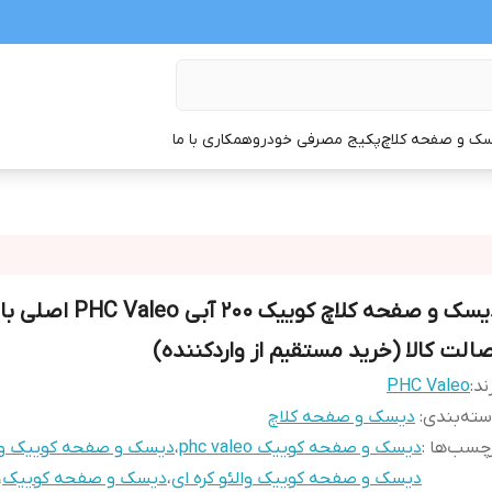
ک و صفحه کلاچ
پکیج مصرفی خودرو
همکاری با ما
دیسک و صفحه کلاچ کوییک 200 آبی eo
صالت کالا (خرید مستقیم از واردکننده)
ند:
PHC Valeo
ته‌بندی
:
دیسک و صفحه کلاچ
چسب‌ها :
دیسک و صفحه کوییک phc valeo
،
دیسک و صفحه کوییک وال
دیسک و صفحه کوییک والئو کره ای
،
دیسک و صفحه کوییک
،