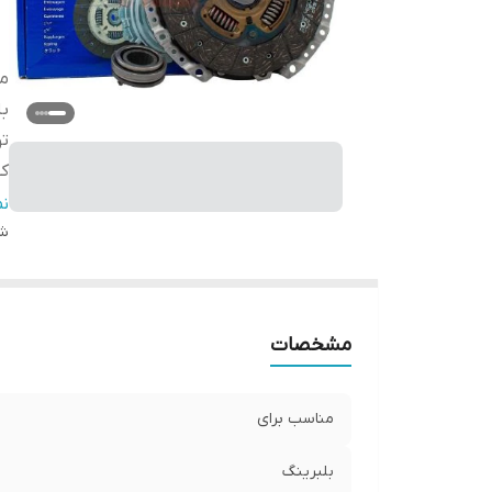
من
بل
ت
کش
گا
ن
شن
مشخصات
مناسب برای
بلبرینگ