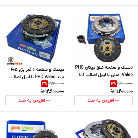
دیسک و صفحه کلاچ پیکان PHC
دیسک و صفحه 6 فنر پژو 405
Valeo اصلی با لیبل اصالت کالا
برند PHC Valeo با لیبل اصالت
(خرید مستقیم از واردکننده)
12,900,000
11,700,000
2
%
4
%
کالا (خرید مستقیم از واردکننده)
12,600,000
11,200,000
افزودن به سبد
افزودن به سبد