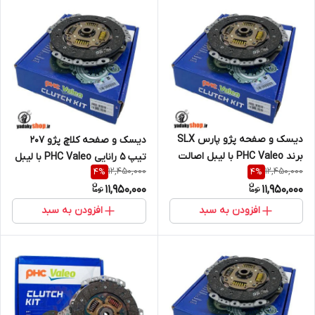
دیسک و صفحه پژو پارس SLX
دیسک و صفحه کلاچ پژو 207
برند PHC Valeo با لیبل اصالت
تیپ 5 رانایی PHC Valeo با لیبل
12,450,000
12,450,000
4
%
4
%
کالا (خرید مستقیم از واردکننده)
اصالت کالا (خرید مستقیم از
11,950,000
11,950,000
واردکننده)
افزودن به سبد
افزودن به سبد