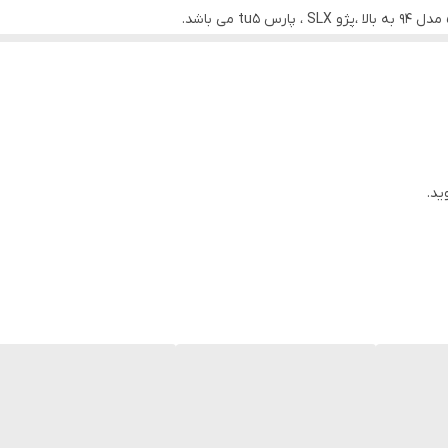
شد.
و روشنایی گسترش داد.
ر زیاد این محصول نام برد.
شرکت والئو در سال ۱۹۲۳ با نام The Société Anonyme Française du Ferodo در سنت کوئین
و روشنایی گسترش داد.
ید.