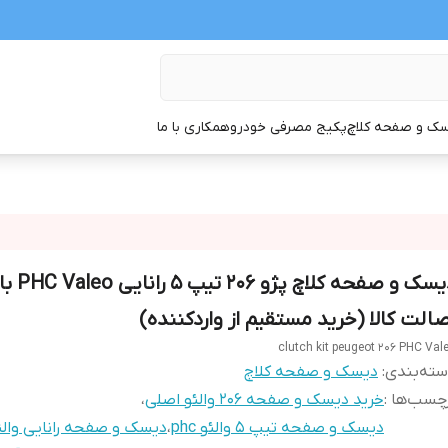
ک و صفحه کلاچ
پکیج مصرفی خودرو
همکاری با ما
دیسک و صفحه کلاچ
صالت کالا (خرید مستقیم از واردکننده)
clutch kit peugeot 206 PHC Val
ته‌بندی
:
دیسک و صفحه کلاچ
چسب‌ها :
خرید دیسک و صفحه 206 والئو اصلی
،
دیسک و صفحه تیپ 5 والئو phc
،
دیسک و صفحه رانایی والئ