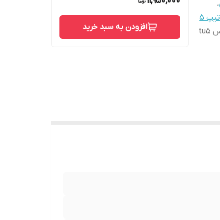
11,950,000
،
یپ 5
افزودن به سبد خرید