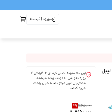
ورود | ثبت‌نام
 پژو 206 تیپ 5 رانایی PHC Valeo با لیبل
این کالا نمونه اصلی کره ای + گارانتی 7
روزه تعویض یا عودت وجه میباشد .
مشتریان عزیز میتوانند با خیال راحت
خرید کنند.
4
%
12,450,000
و
،