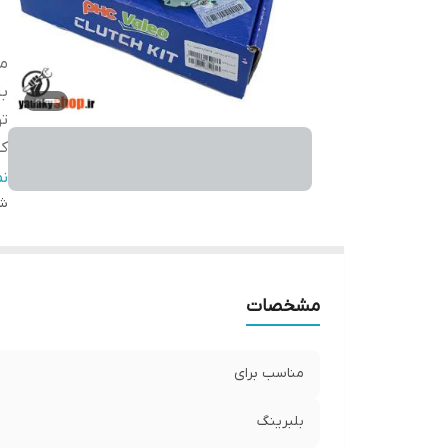
من
بل
ت
کش
گا
ن
شن
مشخصات
مناسب برای
بلبرینگ