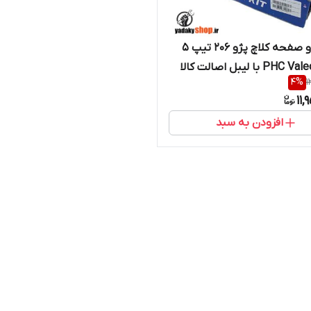
دیسک و صفحه کلاچ پژو 206 تیپ 5
رانایی PHC Valeo با لیبل اصالت کالا
4
%
1
ستقیم از واردکننده)
11,
افزودن به سبد