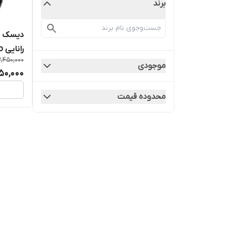
برند
2,450,000
(خرید م
موجودی
950,000
محدوده قیمت