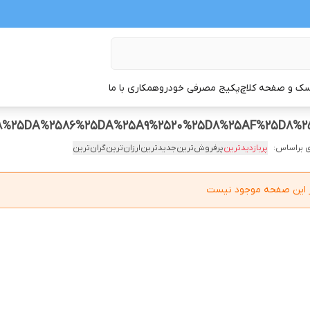
ک و صفحه کلاچ
پکیج مصرفی خودرو
همکاری با ما
88%25DA%2586%25DA%25A9%2520%25D8%25AF%25D8%
 براساس:
پربازدیدترین
پرفروش‌ترین
جدیدترین
ارزان‌ترین
گران‌ترین
در این صفحه موجود نیست