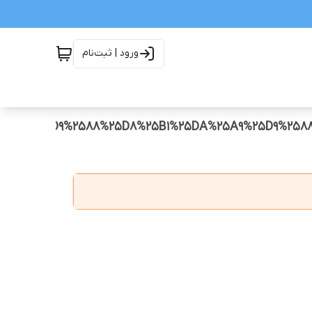
ورود | ثبت‌نام
%25AF%25D9%2588%25D8%25B1%25DA%25A9%25D9%25