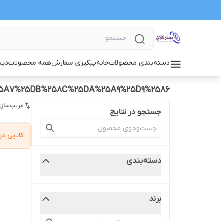
دسته‌بندی محصولات
خانه
پیگیری سفارش
همه محصولات
دیس
25A7%25DB%258C%25DA%25A9%25D9%2586
مرتب‌سازی
جستجو در نتایج
کالایی 
دسته‌بندی
برند