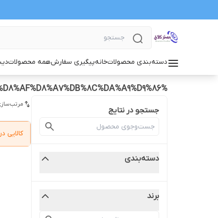
دسته‌بندی محصولات
خانه
پیگیری سفارش
همه محصولات
دیس
%D8%A8%D9%87%D8%AA%D8%B1%DB%8C%D9%86%20%D8%AF%DB%8C%D8%B3%DA%A9%20%D9%88%20%D8%B5%D9%81%D8%AD%D9%87%20%D8%AF%D8%A7%DB%8C%DA%A9%D9%86
مرتب‌سازی
جستجو در نتایج
کالایی 
دسته‌بندی
برند