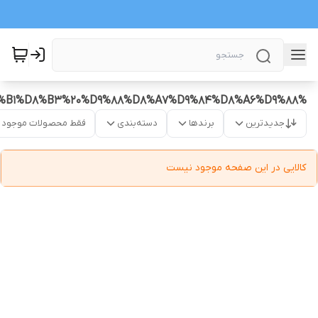
%D8%A8%D9%87%D8%AA%D8%B1%DB%8C%D9%86%20%D8%AF%DB%8C%D8%B3%DA%A9%20%D9%88%20%D8%B5%D9%81%D8%AD%D9%87%20%D9%BE%D8%A7%D8%B1%D8%B3%20%D9%88%D8%A7%D9%84%D8%A6%D9%88
جدیدترین
برندها
دسته‌بندی
فقط محصولات موجود
کالایی در این صفحه موجود نیست