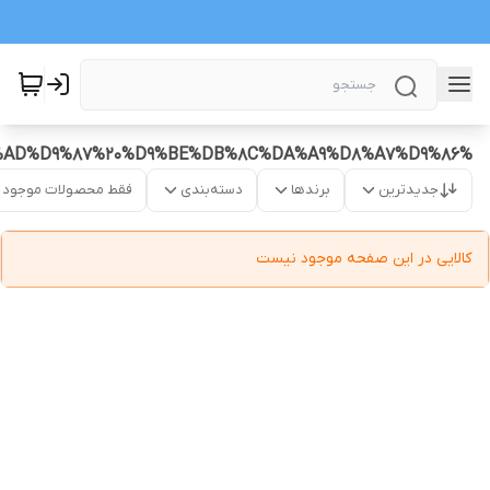
%D8%A8%D9%87%D8%AA%D8%B1%DB%8C%D9%86%20%D8%AF%DB%8C%D8%B3%DA%A9%20%D9%88%D8%B5%D9%81%D8%AD%D9%87%20%D9%BE%DB%8C%DA%A9%D8%A7%D9%86
جدیدترین
برندها
دسته‌بندی
فقط محصولات موجود
کالایی در این صفحه موجود نیست