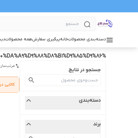
دسته‌بندی محصولات
خانه
پیگیری سفارش
همه محصولات
دیس
%D8%AE%D8%B1%DB%8C%D8%AF%20%D8%AF%DB%8C%D8%B3%DA%A9%20%D9%88%20%D8%B5%D9%81%D8%AD%D9%87%20%D8%B1%D8%A7%D9%86%D8%A7%20%DA%A9%D9%88%D8%B1%D9%85%D9%86
مرتب‌سازی
جستجو در نتایج
کالایی 
دسته‌بندی
برند