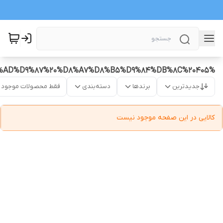
%D8%AF%DB%8C%D8%B3%DA%A9%20%D9%88%20%D8%B5%D9%81%D8%AD%D9%87%20%D8%A7%D8%B5%D9%84%DB%8C%20405
جدیدترین
برندها
دسته‌بندی
فقط محصولات موجود
کالایی در این صفحه موجود نیست