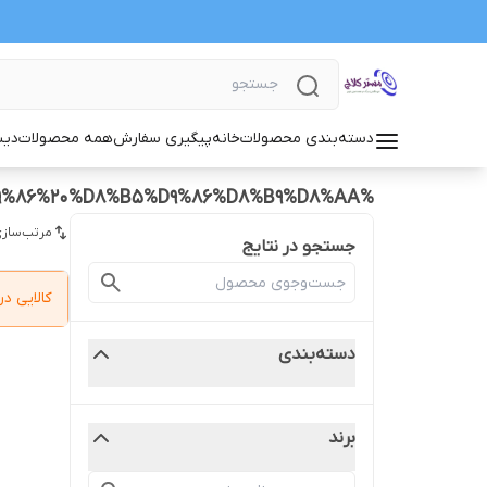
دسته‌بندی محصولات
خانه
پیگیری سفارش
همه محصولات
دیس
%D8%AF%DB%8C%D8%B3%DA%A9%20%D9%88%20%D8%B5%D9%81%D8%AD%D9%87%20%D8%AA%DB%8C%D8%A8%D8%A7%20%D8%B4%D8%A7%DB%8C%D8%A7%D9%86%20%D8%B5%D9%86%D8%B9%D8%AA
مرتب‌سازی
جستجو در نتایج
کالایی 
دسته‌بندی
برند