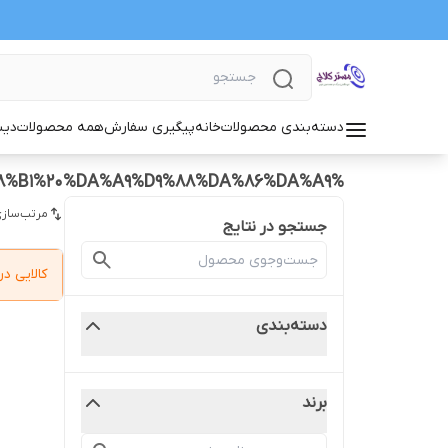
دسته‌بندی محصولات
خانه
پیگیری سفارش
همه محصولات
دیس
%D8%AF%DB%8C%D8%B3%DA%A9%20%D9%88%20%D8%B5%D9%81%D8%AD%D9%87%20%D9%86%DB%8C%D8%B3%D8%A7%D9%86%20%D9%88%D8%A7%D9%84%D8%A6%D9%88%20%D8%AF%D9%88%D8%B1%20%DA%A9%D9%88%DA%86%DA%A9
مرتب‌سازی
جستجو در نتایج
کالایی 
دسته‌بندی
برند