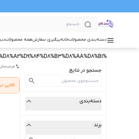
دسته‌بندی محصولات
خانه
پیگیری سفارش
همه محصولات
دیس
%D8%AF%DB%8C%D8%B3%DA%A9%20%D9%88%20%D8%B5%D9%81%D8%AD%D9%87%20%D9%BE%D8%A7%D8%B1%D8%B3%20SLX%20%D8%A2%D9%84%D8%B3%D8%AA%D8%B1
مرتب‌سازی
جستجو در نتایج
کالایی 
دسته‌بندی
برند