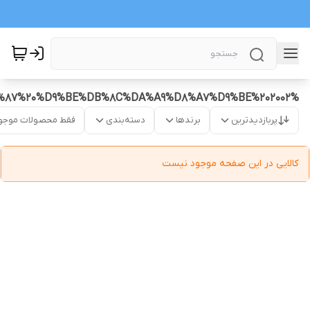
%D8%AF%DB%8C%D8%B3%DA%A9%20%D9%88%20%D8%B5%D9%81%D8%AD%D9%87%20%D9%BE%DB%8C%DA%A9%D8%A7%D9%BE%202002
پربازدیدترین
برندها
دسته‌بندی
فقط محصولات موجو
کالایی در این صفحه موجود نیست