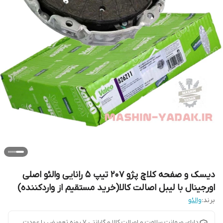
دیسک و صفحه کلاچ پژو 207 تیپ 5 رانایی والئو اصلی
اورجینال با لیبل اصالت کالا(خرید مستقیم از واردکننده)
برند:
والئو
دارای صمانت سلامت و اصالت کالا و گارانتی 7 روزه تعویض یا عودت