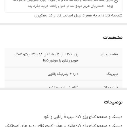
وجه - مشتریان عزیز میتوانند با خیال راحت خرید بفرمایند.
شناسه کالا
دارد به همراه لیبل اصالت کالا و کد رهگیری
مشخصات
مناسب برای
پژو 206 تیپ 2 و 5 مدل 84 تا 93 ، پژو 207 و
خودروهای با موتور tu5
بلبرینگ
دارد + بلبرینگ رانایی
توضیحات
4 فنر دوبل پری دمپر
کشور سازنده
والئو فرانسه
توضیحات
گارانتی
ضمانت سلامت کالا + 7 روز گارانتی تعویض در
دیسک و صفحه کلاچ پژو 207 تیپ 5 رانایی والئو:
صورت خرابی
دیسک و صفحه کلاچ پژو 207 والئو یا همان کیت کلاچ رویه های اصطکاکی