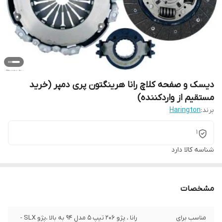
دیسک و صفحه کلاچ رانا هرینگتون پری دمپر (خرید
مستقیم از واردکننده)
برند:
Harington
1
شناسه کالا
دارد
مشخصات
مناسب برای
رانا ، پژو 206 تیپ 5 مدل 94 به بالا ،پژو SLX -