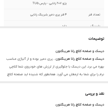
پژو 207 رانایی - پارس TU5
تعداد فنر
4 فنر پری دمپر بلبرینگ رانایی
بلبرینگ
دارد
گارانتی
ضمانت سلامت کالا + 7 روزه تعویض در صورت
توضیحات
خرابی
دیسک و صفحه کلاچ رانا هرینگتون
دیسک و صفحه کلاچ رانا هرینگتون
، پری دمپر بوده و از آلیاژی مناسب
بهره می برد، این دیسک با جلوگیری از لرزش های خودروی شما کلاچی
نرم را برای شما به ارمغان می آورد. همانطور که شنیده اید صفحه کلاچ
های هرینگتون دارای آرم شرکت والئو هستند که دلیل آن تولید لنت
روی کلاچ توسط این شرکت می باشد.
نقد و بررسی
پری دمپر چیست ؟
دیسک و صفحه کلاچ رانا هرینگتون
ویژگی پری دمپر بودن کلاچ به این معنی است که این قابلیت باعث می