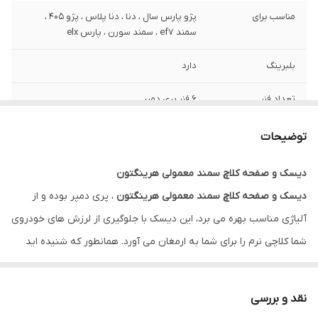
مناسب برای
پژو پارس سال ، دنا ، دنا پلاس ، پژو 405 ،
سمند ef7 ، سمند سورن ، پارس elx
بلبرینگ
دارد
تعداد فنر
6 فنر پری دمپر
گارانتی
ضمانت سلامت کالا + 7 روزه تعویض در صورت
توضیحات
خرابی
دیسک و صفحه کلاچ سمند معمولی هرینگتون
دیسک و صفحه کلاچ سمند معمولی هرینگتون
، پری دمپر بوده و از
آلیاژی مناسب بهره می برد، این دیسک با جلوگیری از لرزش های خودروی
شما کلاچی نرم را برای شما به ارمغان می آورد. همانطور که شنیده اید
صفحه کلاچ های هرینگتون دارای آرم شرکت والئو هستند که دلیل آن
تولید لنت روی کلاچ توسط این شرکت می باشد.
نقد و بررسی
پری دمپر چیست ؟