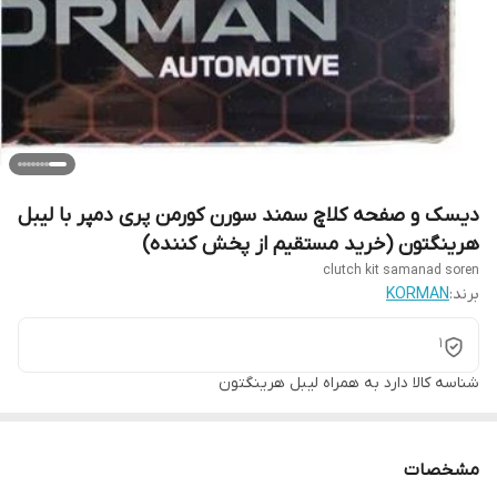
دیسک و صفحه کلاچ سمند سورن کورمن پری دمپر با لیبل
هرینگتون (خرید مستقیم از پخش کننده)
clutch kit samanad soren
برند:
KORMAN
1
شناسه کالا
دارد به همراه لیبل هرینگتون
مشخصات