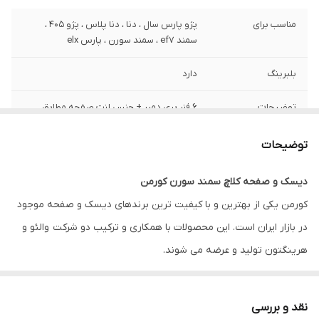
مناسب برای
پژو پارس سال ، دنا ، دنا پلاس ، پژو 405 ،
سمند ef7 ، سمند سورن ، پارس elx
بلبرینگ
دارد
توضیحات
6 فنر پری دمپر + جنس لنت صفحه مطابق
والئو Valeo می‌باشد.
توضیحات
گارانتی
ضمانت سلامت کالا + 7 روزه تعویض در صورت
خرابی
دیسک و صفحه کلاچ سمند سورن کورمن
کورمن یکی از بهترین و با کیفیت ترین برندهای دیسک و صفحه موجود
در بازار ایران است. این محصولات با همکاری و ترکیب دو شرکت والئو و
هرینگتون تولید و عرضه می شوند.
در واقع هرینگتون به طراحی و ساخت دیسک خودروها می پردازد و
شرکت والئو فرانسه صفحه و بلبرینگ آنها را تولید می کند.
دیسک و
نقد و بررسی
صفحه کلاچ سمند سورن کورمن
از تجهیزات با کیفیت اما با موجودی