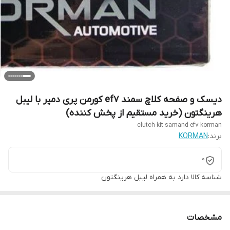
دیسک و صفحه کلاچ سمند ef7 کورمن پری دمپر با لیبل
هرینگتون (خرید مستقیم از پخش کننده)
clutch kit samand ef7 korman
برند:
KORMAN
0
شناسه کالا
دارد به همراه لیبل هرینگتون
مشخصات