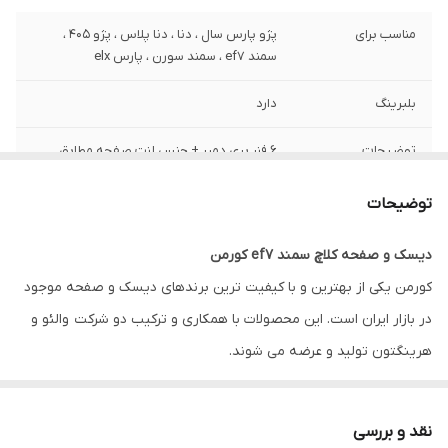
مناسب برای
پژو پارس سال ، دنا ، دنا پلاس ، پژو 405 ،
سمند ef7 ، سمند سورن ، پارس elx
بلبرینگ
دارد
توضیحات
6 فنر پری دمپر + جنس لنت صفحه مطابق
والئو Valeo می‌باشد.
توضیحات
گارانتی
ضمانت سلامت کالا + 7 روزه تعویض در صورت
خرابی
دیسک و صفحه کلاچ سمند ef7 کورمن
کورمن یکی از بهترین و با کیفیت ترین برندهای دیسک و صفحه موجود
در بازار ایران است. این محصولات با همکاری و ترکیب دو شرکت والئو و
هرینگتون تولید و عرضه می شوند.
در واقع هرینگتون به طراحی و ساخت دیسک خودروها می پردازد و
شرکت والئو فرانسه صفحه و بلبرینگ آنها را تولید می کند.
دیسک و
نقد و بررسی
صفحه کلاچ سمند ef7 کورمن
از تجهیزات با کیفیت اما با موجودی بسیار