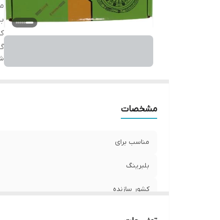
من
بل
کش
گا
شن
مشخصات
مناسب برای
بلبرینگ
کشور سازنده
گارانتی