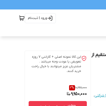
ورود | ثبت‌نام
ید مستقیم از
این کالا نمونه اصلی + گارانتی 7 روزه
تعویض یا عودت وجه میباشد .
مشتریان عزیز میتوانند با خیال راحت
خرید کنند.
2
%
10,198,000
9,950,000
،