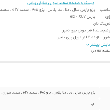
دیسک و صفحه سمند سورن شایان پلاس
ناسب
پژو پارس سال ، دنا ، دنا پلاس ، 
ای
:
پارس elx - XU7
برینگ
:
دارد
وضیحات
:
4 فنر دوبل پری دمپر
ور سازنده
:
4 فنر دوبل پری دمپر
رانتی
:
ضمانت سلامت کالا + 7 روزه تعویض
مایش بیشتر
اسه کالا
دارد
پژو پارس سال ، دنا ، دنا پلاس ، پژو 405 ، سمند ef7 ، سمند سورن ، پارس elx - XU7
دارد