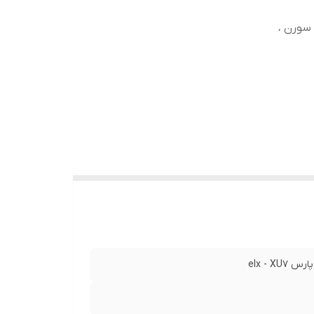
پژو 405 ، سمند ef7 ، سمند سورن ،