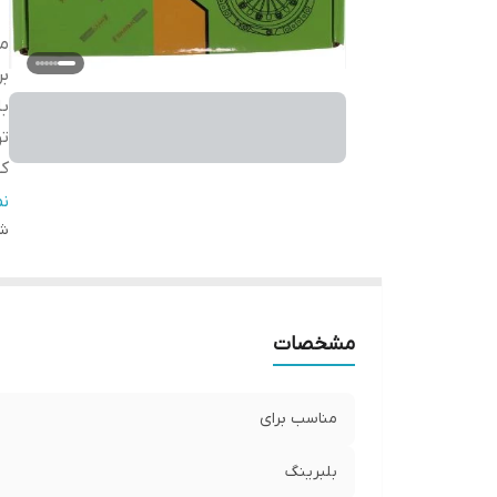
م
بر
بل
ت
کش
گا
ن
شن
مشخصات
مناسب برای
بلبرینگ