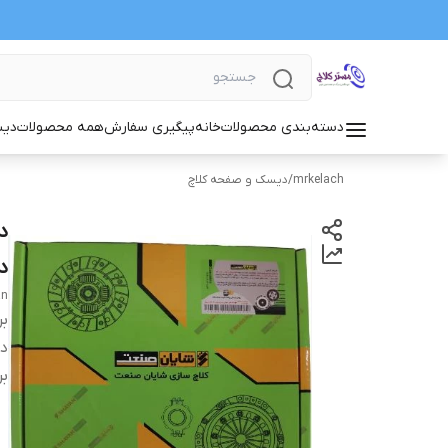
دسته‌بندی محصولات
خانه
پیگیری سفارش
همه محصولات
دیس
mrkelach
/
دیسک و صفحه کلاچ
د
د
an
بر
دس
بر