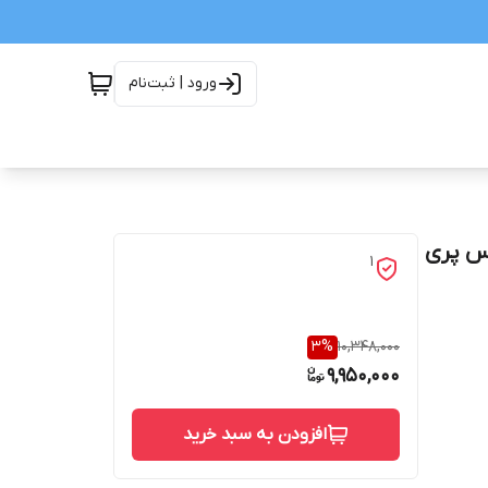
ورود | ثبت‌نام
س پری
1
3
%
10,348,000
9,950,000
افزودن به سبد خرید