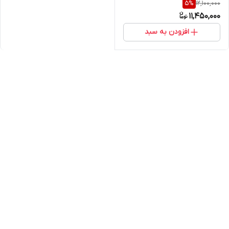
12,100,000
5
%
(خرید مستقیم از واردکننده)
11,450,000
افزودن به سبد