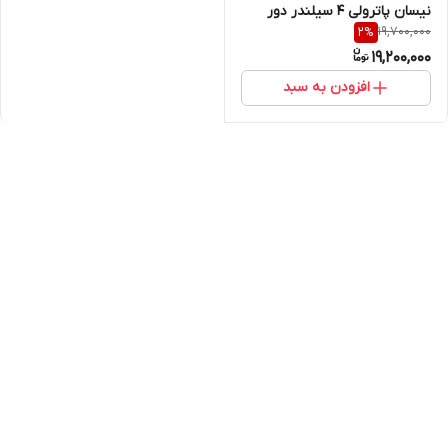
نیسان پاترولی 4 سیلندر دور
19,700,000
2
%
بزرگ با لیبل اصالت کالا (خرید
19,200,000
مستقیم از واردکننده)
افزودن به سبد