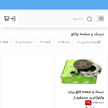
دیسک و صفحه والئو
پربازدیدترین
برندها
قیمت
دسته‌بندی
فقط م
دیسک و صفحه کلاچ پراید
والئو(خرید مستقیم از
8,950,000
3
%
واردکننده)