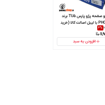
دیسک و صفحه پژو پارس TU5 برند
PHC Valeo با لیبل اصالت کالا (خرید
4
%
1
از واردکننده)
11,
افزودن به سبد