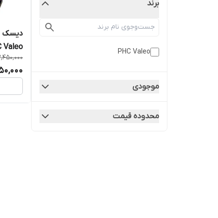
برند
PHC Valeo
2,450,000
مستقیم 
950,000
موجودی
محدوده قیمت