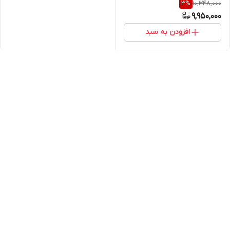
10,348,000
3
%
دمپر(خرید مستقیم از پخش
9,950,000
کننده)
افزودن به سبد