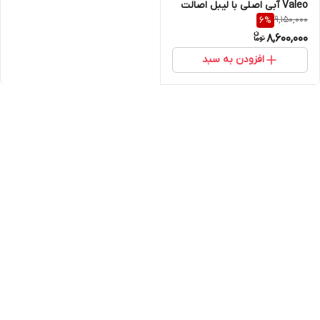
Valeo آبی اصلی با لیبل اصالت
9,150,000
6
%
کالا (خرید مستقیم از واردکننده)
8,600,000
افزودن به سبد