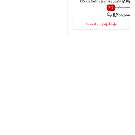
والئو اصلی با لیبل اصالت کالا
11,700,000
4
%
(خرید مستقیم از واردکننده)
11,200,000
افزودن به سبد