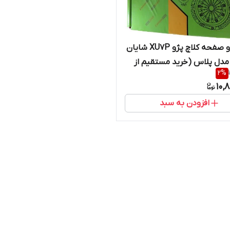
دیسک و صفحه کلاچ پژو XU7P شایان
دل پلاس (خرید مستقیم از
2
%
نده)
10,
افزودن به سبد