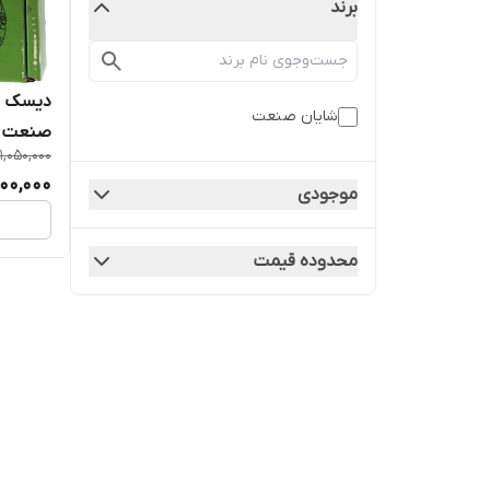
برند
شایان صنعت
صنعت م
11,050,000
پخش کن
800,000
موجودی
محدوده قیمت