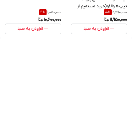
پری دمپر (خرید مستقیم از
تیپ 5 والئو(خرید مستقیم از
پخش کننده)
11,050,000
12,690,000
4
%
5
%
واردکننده)
10,600,000
11,950,000
افزودن به سبد
افزودن به سبد