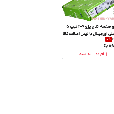
دیسک و صفحه کلاچ پژو 207 تیپ 5
لی اورجینال با لیبل اصالت کالا
5
%
1
ستقیم از واردکننده)
11,
افزودن به سبد