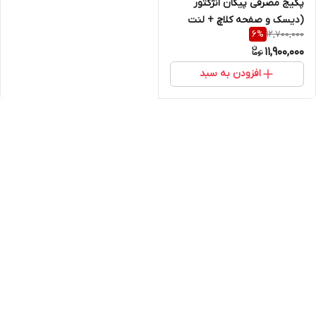
پکیج مصرفی پیکان انژکتور
(دیسک و صفحه کلاچ + لنت
12,700,000
6
%
ترمز + وایرشمع تقویتی + شمع )
11,900,000
افزودن به سبد