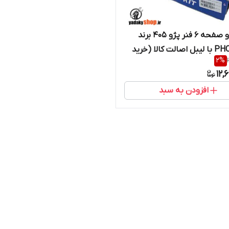
دیسک و صفحه 6 فنر پژو 405 برند
PHC Valeo با لیبل اصالت کالا (خرید
2
%
از واردکننده)
12,
افزودن به سبد