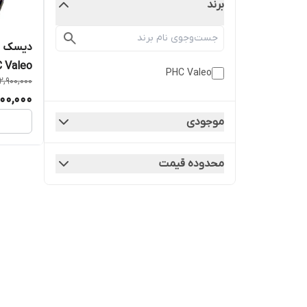
برند
PHC Valeo
12,900,000
مستقیم 
600,000
موجودی
محدوده قیمت