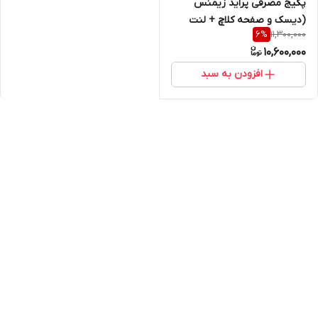
پکیج مصرفی پراید زیمنس
(دیسک و صفحه کلاچ + لنت
11,300,000
6
%
ترمز + وایرشمع تقویتی + شمع )
10,600,000
افزودن به سبد