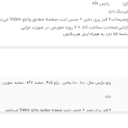
ای
:
پارس elx
برینگ
:
دارد
وضیحات
:
6 فنر پری دمپر + جنس لنت صفحه مطابق والئو Valeo می‌باشد.
رانتی
:
ضمانت سلامت کالا + 7 روزه تعویض در صورت خرابی
اسه کالا
دارد به همراه لیبل هرینگتون
پژو پارس سال ، دنا ، دنا پلاس ، پژو 405 ، سمند ef7 ، سمند سورن ، پارس elx
دارد
6 فنر پری دمپر + جنس لنت صفحه مطابق والئو Valeo می‌باشد.
ضمانت سلامت کالا + 7 روزه تعویض در صورت خرابی