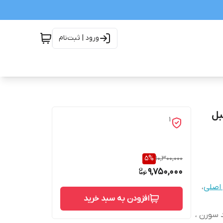
ورود | ثبت‌نام
ا لیبل
1
5
%
10,300,000
9,750,000
اصلی
،
افزودن به سبد خرید
 ، پژو 405 ، سمند ef7 ، سمند سورن ،