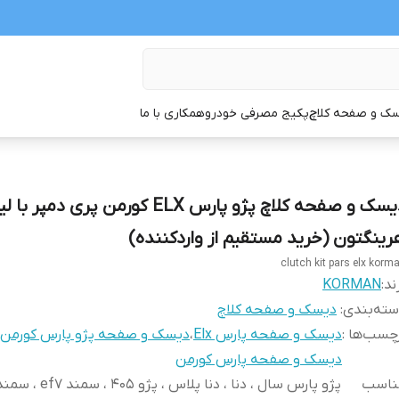
ک و صفحه کلاچ
پکیج مصرفی خودرو
همکاری با ما
دیسک و صفحه کلاچ پژو پارس ELX کورمن پری دمپر ب
رینگتون (خرید مستقیم از واردکننده)
clutch kit pars elx korm
ند:
KORMAN
ته‌بندی
:
دیسک و صفحه کلاچ
چسب‌ها :
دیسک و صفحه پارس Elx
،
دیسک و صفحه پژو پارس کورمن 
دیسک و صفحه پارس کورمن
ناسب
پژو پارس سال ، دنا ، دنا پلاس