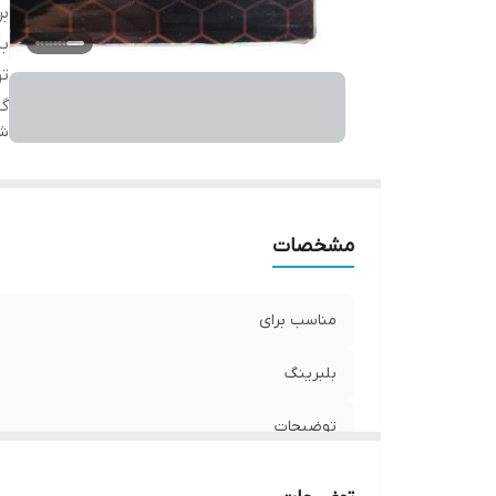
بر
بل
ت
گا
شن
مشخصات
مناسب برای
بلبرینگ
توضیحات
گارانتی