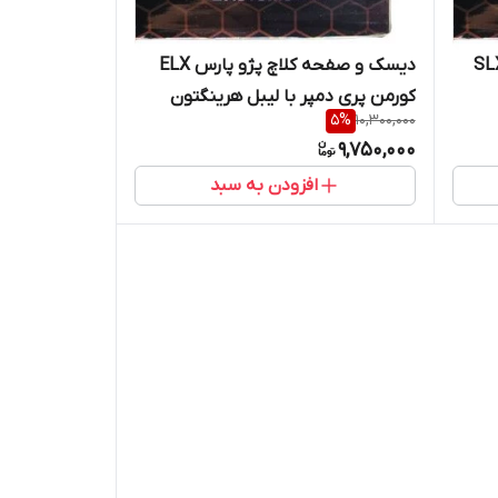
فحه کلاچ پژو پارس SLX
دیسک و صفحه کلاچ پژو پارس ELX
کورمن پری دمپر با لیبل هرینگتون
5
%
10,300,000
(خرید مستقیم از واردکننده)
9,750,000
افزودن به سبد