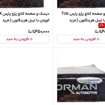
دیسک و صفحه کلاچ پژو پارس TU5
دیسک و ص
ا لیبل هرینگتون (خرید
کورمن با لیبل هرینگتون (خرید
5
%
از واردکننده)
مستقیم از واردکننده)
11,450,000
11,
افزودن به سبد
افزودن به سبد