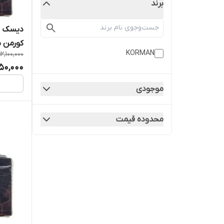
برند
کورمن ب
KORMAN
12,100,000
مستقیم 
450,000
موجودی
محدوده قیمت