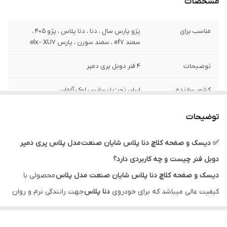
مشخصات
مناسب برای
پژو پارس سال ، دنا ، دنا پلاس ، پژو 405 ،
سمند ef7 ، سمند سورن ، پارس elx - XU7
توضیحات
4 فنر دوبل پری دمپر
کشور سازنده
ایران تحت لیسانس لوک آلمان
بلبرینگ
دارد
توضیحات
گارانتی
ضمانت سلامت کالا + 7 روزه تعویض
✅ دیسک و صفحه کلاچ دنا پلاس شایان صنعت مدل پلاس پری دمپر
دوبل فنر چیست و چه کاربردی دارد؟
دیسک و صفحه کلاچ دنا پلاس شایان صنعت
مدل پلاس
محصولی با
کیفیت عالی میباشد که برای خودروی
دنا پلاس
جهت رانندگی نرم و روان
و عملکردی فوق العاده تولید شده است. در تولید این کیت کلاچ از مواد
اولیه مرغوب و باکیفیت استفاده شده و با بهره مندی از تکنولوژی های